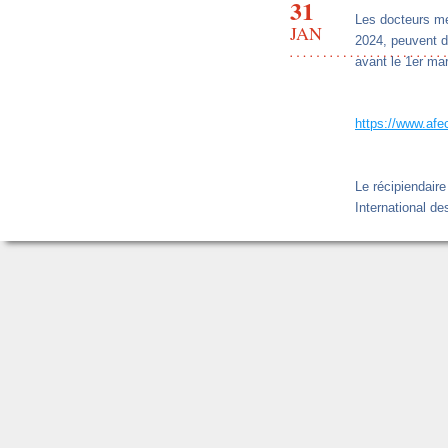
31
Les docteurs me
JAN
2024, peuvent d
avant le 1er ma
https://www.afe
Le récipiendair
International d