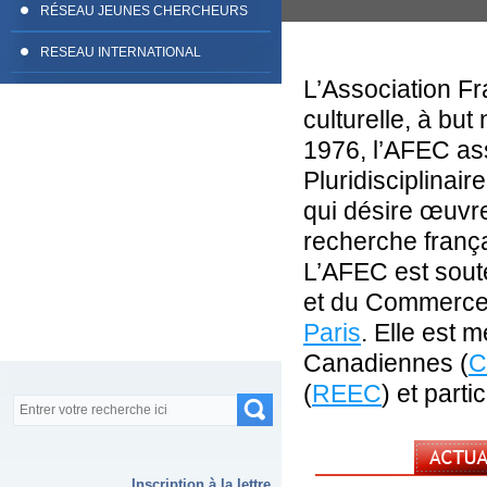
RÉSEAU JEUNES CHERCHEURS
RESEAU INTERNATIONAL
L’Association F
culturelle, à but 
1976, l’AFEC as
Pluridisciplinai
qui désire œuvre
recherche frança
L’AFEC est sout
et du Commerce 
Paris
. Elle est 
Canadiennes (
C
(
REEC
) et parti
Formulaire de recherche
Recherche
Inscription à la lettre