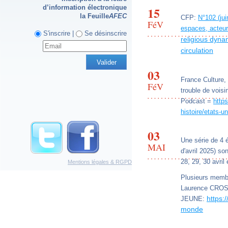
d’information électronique
15
la Feuille
AFEC
CFP:
N°102 (jui
FéV
espaces, acteurs
S'inscrire |
Se désinscrire
religious dyna
circulation
03
France Culture,
FéV
trouble de vois
Podcast =
https
histoire/etats-u
03
Une série de 4 
MAI
d'avril 2025) s
28, 29, 30 avril 
Mentions légales & RGPD
Plusieurs membr
Laurence CROS
https:
JEUNE:
monde