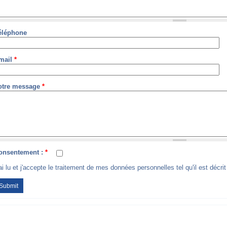
éléphone
mail
*
otre message
*
onsentement :
*
ai lu et j'accepte le traitement de mes données personnelles tel qu'il est décri