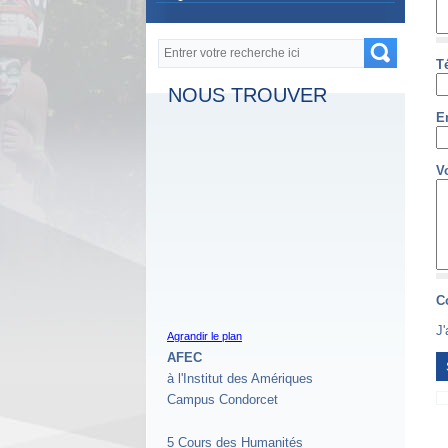
Formulaire de recherche
Recherche
T
NOUS TROUVER
E
V
C
J'
Agrandir le plan
AFEC
à l'Institut des Amériques
Campus Condorcet
5 Cours des Humanités