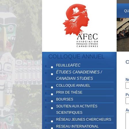
QU
COLLOQUE ANNUEL
AFEC
FEUILLE
ÉTUDES CANADIENNES /
CANADIAN STUDIES
N
COLLOQUE ANNUEL
PRIX DE THÈSE
P
BOURSES
SOUTIEN AUX ACTIVITÉS
A
SCIENTIFIQUES
RÉSEAU JEUNES CHERCHEURS
RESEAU INTERNATIONAL