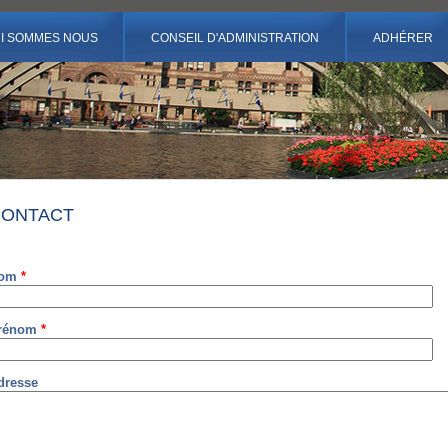
I SOMMES NOUS
CONSEIL D'ADMINISTRATION
ADHÉRER
CONTACT
om
*
rénom
*
dresse