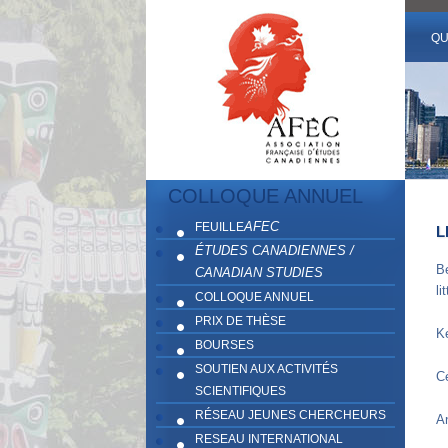
QU
COLLOQUE ANNUEL
AFEC
FEUILLE
L
ÉTUDES CANADIENNES /
B
CANADIAN STUDIES
li
COLLOQUE ANNUEL
PRIX DE THÈSE
K
BOURSES
SOUTIEN AUX ACTIVITÉS
C
SCIENTIFIQUES
RÉSEAU JEUNES CHERCHEURS
A
RESEAU INTERNATIONAL