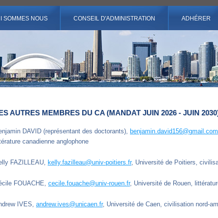
I SOMMES NOUS
CONSEIL D'ADMINISTRATION
ADHÉRER
ES AUTRES MEMBRES DU CA (MANDAT JUIN 2026 - JUIN 2030
enjamin DAVID (représentant des doctorants),
benjamin.david156@gmail.com
ttérature canadienne anglophone
elly FAZILLEAU,
kelly.fazilleau@univ-poitiers.fr
, Université de Poitiers, civili
écile FOUACHE,
cecile.fouache@univ-rouen.fr
, Université de Rouen, littéra
ndrew IVES,
andrew.ives@unicaen.fr
, Université de Caen, civilisation nord-a