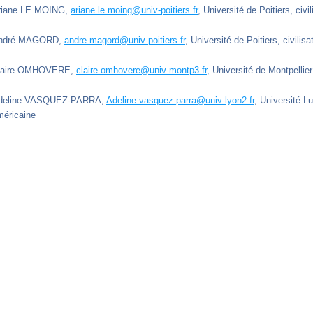
riane LE MOING,
ariane.le.moing@univ-poitiers.fr
, Université de Poitiers, civi
ndré MAGORD,
andre.magord@univ-poitiers.fr
, Université de Poitiers, civilis
laire OMHOVERE,
claire.omhovere@univ-montp3.fr
, Université de Montpellier
deline VASQUEZ-PARRA,
Adeline.vasquez-parra@univ-lyon2.fr
, Université Lu
méricaine