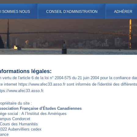
I SOMMES NOUS
CONSEIL D'ADMINISTRATION
ADHÉRER
nformations légales:
 vertu de l'article 6 de la loi n° 2004-575 du 21 juin 2004 pour la confiance d
te internet https://www.afec33.asso.fr sont informés de l'identité des différents
tps://www.afec33.asso.fr.
opriétaire du site :
ssociation Française d'Études Canadiennes
ège social : A l’Institut des Amériques
ampus Condorcet
 Cours des Humanités
322 Aubervilliers cedex
rance