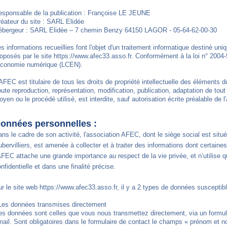
esponsable de la publication : Françoise LE JEUNE
éateur du site : SARL Elidée
ébergeur : SARL Elidée – 7 chemin Benzy 64150 LAGOR - 05-64-62-00-30
s informations recueillies font l'objet d'un traitement informatique destiné uniq
oposés par le site https://www.afec33.asso.fr. Conformément à la loi n° 2004
'économie numérique (LCEN).
AFEC est titulaire de tous les droits de propriété intellectuelle des éléments du
ute reproduction, représentation, modification, publication, adaptation de tout
yen ou le procédé utilisé, est interdite, sauf autorisation écrite préalable de 
onnées personnelles :
ns le cadre de son activité, l'association AFEC, dont le siège social est si
bervilliers, est amenée à collecter et à traiter des informations dont certain
AFEC attache une grande importance au respect de la vie privée, et n’utilise
nfidentielle et dans une finalité précise.
r le site web https://www.afec33.asso.fr, il y a 2 types de données susceptible
 Les données transmises directement
s données sont celles que vous nous transmettez directement, via un formulai
ail. Sont obligatoires dans le formulaire de contact le champs « prénom et n