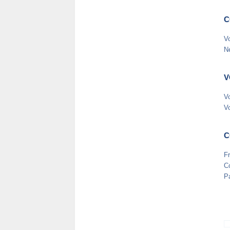
C
Vo
N
V
Vo
V
C
F
C
P