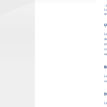
-
Lo
ad
U
Le
d
et
co
ne
B
Le
va
D
L