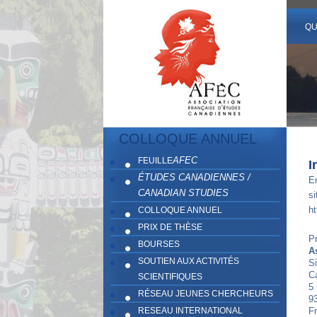
QU
COLLOQUE ANNUEL
AFEC
FEUILLE
I
ÉTUDES CANADIENNES /
En
CANADIAN STUDIES
si
ht
COLLOQUE ANNUEL
PRIX DE THÈSE
Pr
BOURSES
A
SOUTIEN AUX ACTIVITÉS
Si
C
SCIENTIFIQUES
5
RÉSEAU JEUNES CHERCHEURS
93
RESEAU INTERNATIONAL
F