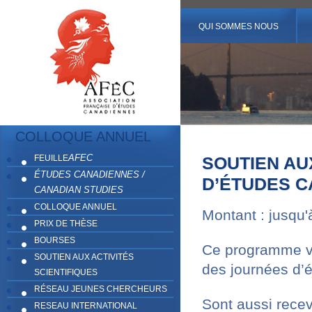
QUI SOMMES NOUS
COLLOQUE ANNUEL
AFEC
FEUILLE
SOUTIEN AU
ÉTUDES CANADIENNES /
D’ÉTUDES C
CANADIAN STUDIES
COLLOQUE ANNUEL
Montant : jusqu'à
PRIX DE THÈSE
BOURSES
Ce programme vis
SOUTIEN AUX ACTIVITÉS
des journées d’é
SCIENTIFIQUES
RÉSEAU JEUNES CHERCHEURS
Sont aussi rece
RESEAU INTERNATIONAL