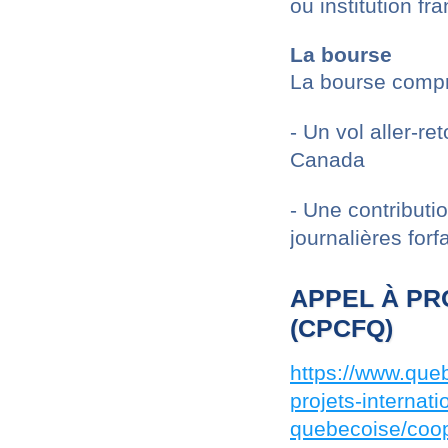
ou institution fr
La bourse
La bourse compr
- Un vol aller-
Canada
- Une contributi
journalières forfa
APPEL À P
(CPCFQ)
https://www.que
projets-interna
quebecoise/coop