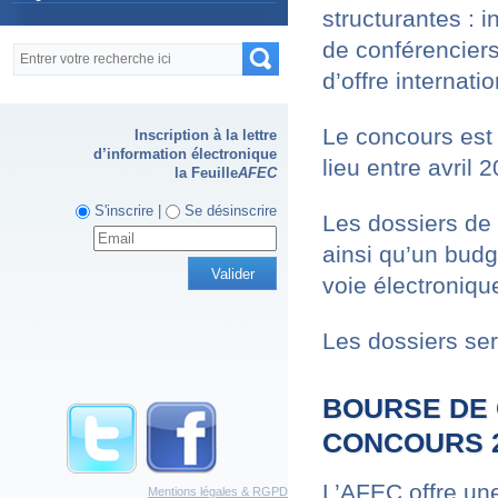
structurantes : i
de conférenciers
Formulaire de recherche
Recherche
d’offre internatio
Le concours est o
Inscription à la lettre
d’information électronique
lieu entre avril 
la Feuille
AFEC
S'inscrire |
Se désinscrire
Les dossiers de 
ainsi qu’un budg
voie électroniq
Les dossiers ser
BOURSE DE 
CONCOURS 
L’AFEC offre un
Mentions légales & RGPD