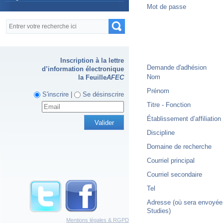
Mot de passe
Formulaire de recherche
Recherche
Inscription à la lettre
Demande d'adhésion
d’information électronique
Nom
la Feuille
AFEC
Prénom
S'inscrire |
Se désinscrire
Titre - Fonction
Établissement d’affiliation
Discipline
Domaine de recherche
Courriel principal
Courriel secondaire
Tel
Adresse (où sera envoyée
Studies)
Mentions légales & RGPD