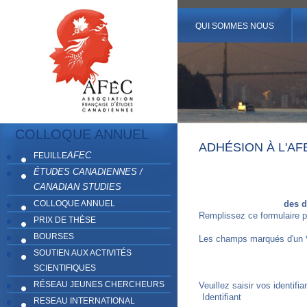
QUI SOMMES NOUS
COLLOQUE ANNUEL
ADHÉSION À L'AF
AFEC
FEUILLE
ÉTUDES CANADIENNES /
CANADIAN STUDIES
COLLOQUE ANNUEL
des d
Remplissez ce formulaire p
PRIX DE THÈSE
BOURSES
Les champs marqués d'un
SOUTIEN AUX ACTIVITÉS
SCIENTIFIQUES
RÉSEAU JEUNES CHERCHEURS
Veuillez saisir vos identifi
Identifiant
RESEAU INTERNATIONAL