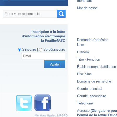
Identifiant
Mot de passe
Formulaire de recherche
Recherche
Inscription à la lettre
d’information électronique
Demande d'adhésion
la Feuille
AFEC
Nom
S'inscrire |
Se désinscrire
Prénom
Titre - Fonction
Établissement d’affiliation
Discipline
Domaine de recherche
Courriel principal
Courriel secondaire
Téléphone
Adresse
(Obligatoire pou
l’envoi de la revue Étu
Mentions légales & RGPD