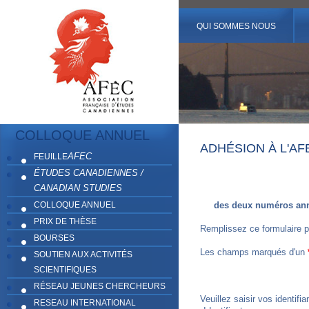
QUI SOMMES NOUS
COLLOQUE ANNUEL
ADHÉSION À L'AF
AFEC
FEUILLE
ÉTUDES CANADIENNES /
CANADIAN STUDIES
COLLOQUE ANNUEL
des deux numéros ann
PRIX DE THÈSE
Remplissez ce formulaire p
BOURSES
Les champs marqués d'un
SOUTIEN AUX ACTIVITÉS
SCIENTIFIQUES
RÉSEAU JEUNES CHERCHEURS
Veuillez saisir vos identifi
RESEAU INTERNATIONAL