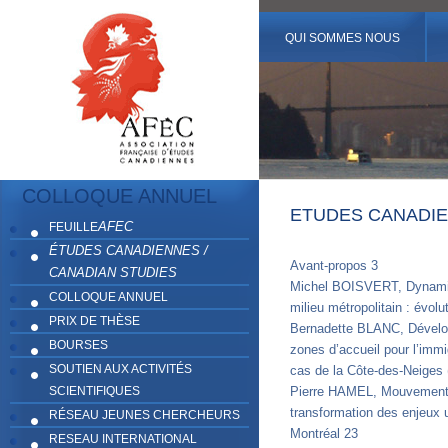
QUI SOMMES NOUS
COLLOQUE ANNUEL
ETUDES CANADIE
AFEC
FEUILLE
ÉTUDES CANADIENNES /
Avant-propos 3
CANADIAN STUDIES
Michel BOISVERT, Dynami
COLLOQUE ANNUEL
milieu métropolitain : évolu
PRIX DE THÈSE
Bernadette BLANC, Dévelo
BOURSES
zones d’accueil pour l’immi
SOUTIEN AUX ACTIVITÉS
cas de la Côte-des-Neiges 
SCIENTIFIQUES
Pierre HAMEL, Mouvements
transformation des enjeux u
RÉSEAU JEUNES CHERCHEURS
Montréal 23
RESEAU INTERNATIONAL