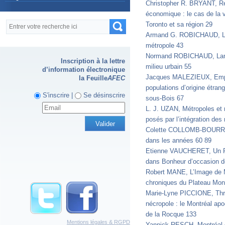
Christopher R. BRYANT, Re
économique : le cas de la v
Formulaire de recherche
Recherche
Toronto et sa région 29
Armand G. ROBICHAUD, Le
métropole 43
Normand ROBICHAUD, Lang
Inscription à la lettre
milieu urbain 55
d’information électronique
Jacques MALEZIEUX, Emplo
la Feuille
AFEC
populations d’origine étrang
S'inscrire |
Se désinscrire
sous-Bois 67
L. J. UZAN, Métropoles et 
posés par l’intégration des
Colette COLLOMB-BOURREA
dans les années 60 89
Etienne VAUCHERET, Un F
dans Bonheur d’occasion d
Robert MANE, L’Image de M
chroniques du Plateau Mon
Marie-Lyne PICCIONE, Thr
nécropole : le Montréal apo
de la Rocque 133
Mentions légales & RGPD
Yannick RESCH, Montréal d