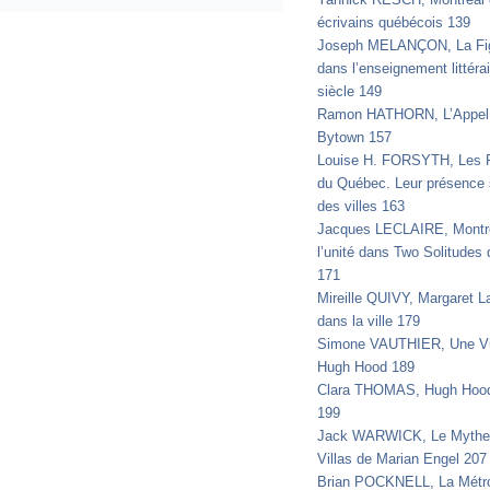
écrivains québécois 139
Joseph MELANÇON, La Figu
dans l’enseignement littér
siècle 149
Ramon HATHORN, L’Appel d
Bytown 157
Louise H. FORSYTH, Les F
du Québec. Leur présence s
des villes 163
Jacques LECLAIRE, Montréa
l’unité dans Two Solitude
171
Mireille QUIVY, Margaret L
dans la ville 179
Simone VAUTHIER, Une Vu
Hugh Hood 189
Clara THOMAS, Hugh Hood’
199
Jack WARWICK, Le Mythe da
Villas de Marian Engel 207
Brian POCKNELL, La Métrop