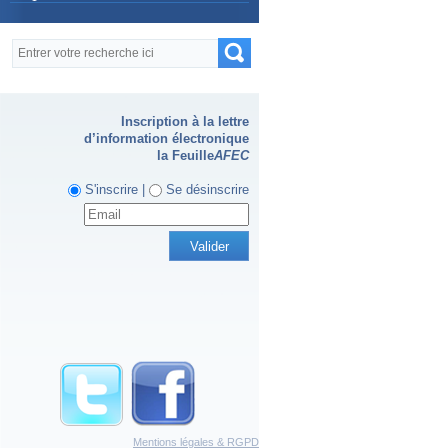
Formulaire de recherche
Recherche
Inscription à la lettre
d’information électronique
la Feuille
AFEC
S'inscrire |
Se désinscrire
Mentions légales & RGPD