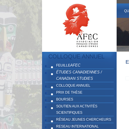
QU
COLLOQUE ANNUEL
E
AFEC
FEUILLE
ÉTUDES CANADIENNES /
CANADIAN STUDIES
COLLOQUE ANNUEL
PRIX DE THÈSE
BOURSES
SOUTIEN AUX ACTIVITÉS
SCIENTIFIQUES
RÉSEAU JEUNES CHERCHEURS
RESEAU INTERNATIONAL