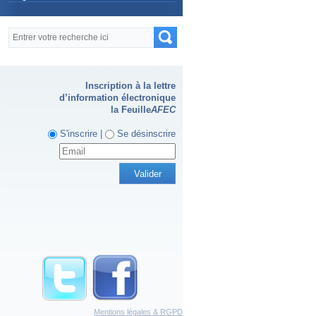
Formulaire de recherche
Recherche
Inscription à la lettre
d’information électronique
la Feuille
AFEC
S'inscrire |
Se désinscrire
Mentions légales & RGPD