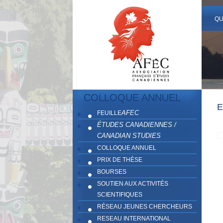
QU
COLLOQUE ANNUEL
E
AFEC
FEUILLE
ÉTUDES CANADIENNES /
CANADIAN STUDIES
COLLOQUE ANNUEL
PRIX DE THÈSE
BOURSES
SOUTIEN AUX ACTIVITÉS
SCIENTIFIQUES
RÉSEAU JEUNES CHERCHEURS
RESEAU INTERNATIONAL