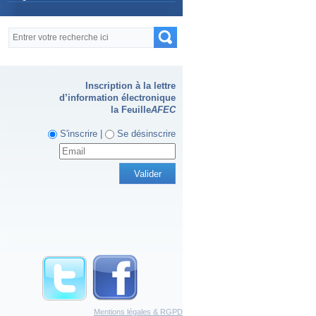
Formulaire de recherche
Recherche
Inscription à la lettre
d’information électronique
la Feuille
AFEC
S'inscrire |
Se désinscrire
Mentions légales & RGPD