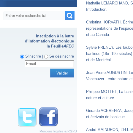
Nathalie LEMARCHAND, S
Introduction.
Formulaire de recherche
Recherche
Christina HORVATH, Écrire l
représentations de l’espac
et au Canada.
Inscription à la lettre
d’information électronique
la Feuille
AFEC
Sylvie FRENEY, Les faubou
banlieue (18e -19e siècles
S'inscrire |
Se désinscrire
et de Montréal.
Jean-Pierre AUGUSTIN, Le
Vancouver : entre nature et
Philippe MOTTET, La banl
nature et culture
Gerardo ACERENZA, Jacqu
et écrivain de banlieue.
André MAINDRON, L’H.L.M.
Mentions légales & RGPD