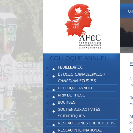
QU
COLLOQUE ANNUEL
E
AFEC
FEUILLE
ÉTUDES CANADIENNES /
J
CANADIAN STUDIES
In
COLLOQUE ANNUEL
PRIX DE THÈSE
D
BOURSES
m
SOUTIEN AUX ACTIVITÉS
SCIENTIFIQUES
A
d’
RÉSEAU JEUNES CHERCHEURS
c
RESEAU INTERNATIONAL