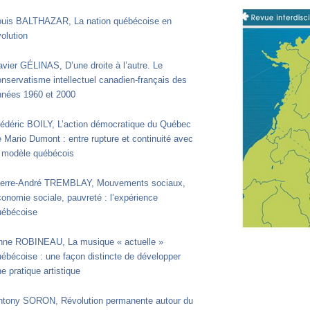
ouis BALTHAZAR, La nation québécoise en
olution
vier GÉLINAS, D’une droite à l’autre. Le
nservatisme intellectuel canadien-français des
nnées 1960 et 2000
rédéric BOILY, L’action démocratique du Québec
 Mario Dumont : entre rupture et continuité avec
e modèle québécois
ierre-André TREMBLAY, Mouvements sociaux,
onomie sociale, pauvreté : l’expérience
uébécoise
nne ROBINEAU, La musique « actuelle »
ébécoise : une façon distincte de développer
e pratique artistique
ntony SORON, Révolution permanente autour du