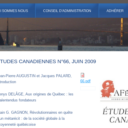
I SOMMES NOUS
CONSEIL D'ADMINISTRATION
ADHÉRER
TUDES CANADIENNES N°66, JUIN 2009
ean-Pierre AUGUSTIN et Jacques PALARD,
66.pdf
troduction
enys DELÂGE, Aux origines de Québec : les
alentendus fondateurs
lain G. GAGNON, Révolutionnaires en quête
un métarécit : de la société globale à la
itoyenneté québécoise