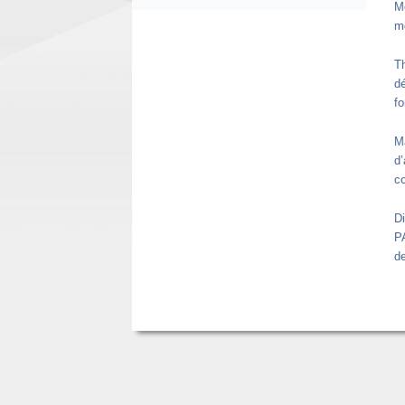
M
m
T
dé
fo
M
d
c
D
PA
de