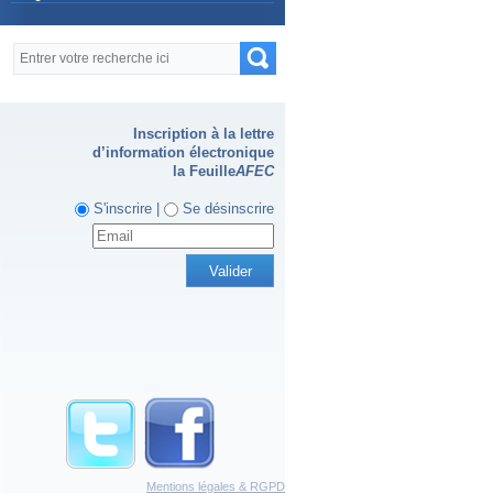
Formulaire de recherche
Recherche
Inscription à la lettre
d’information électronique
la Feuille
AFEC
S'inscrire |
Se désinscrire
Mentions légales & RGPD