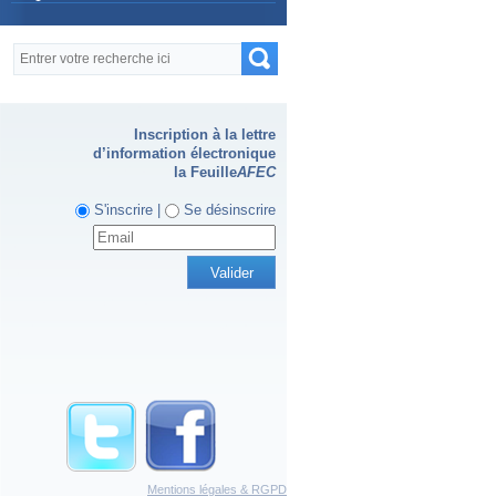
Formulaire de recherche
Recherche
Inscription à la lettre
d’information électronique
la Feuille
AFEC
S'inscrire |
Se désinscrire
Mentions légales & RGPD