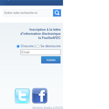
Formulaire de recherche
Recherche
Inscription à la lettre
d’information électronique
la Feuille
AFEC
S'inscrire |
Se désinscrire
Mentions légales & RGPD